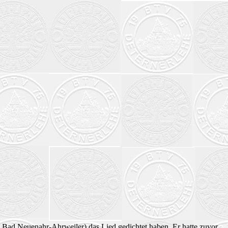
e Bad Neuenahr-Ahrweiler) das Lied gedichtet haben. Er hatte zuvor