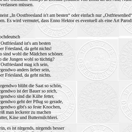
 verlassen müssen.
st „In Oostfreesland is't am besten“ oder einfach nur „Ostfriesenlied“ 
rn. Es wird vermutet, dass Enno Hektor es eventuell als eine Art Paro
ochdeutsch
 Ostfriesland ist's am besten
er Friesland, da geht nichts!
 sind wohl die Mädchen schöner.
 die Jungen wohl so tüchtig?
 Ostfriesland mag ich sein,
rgendwo anders lieber sein,
er Friesland, da geht nichts.
rgendwo blüht die Saat so schön,
rgendwo ist der Bauer so reich,
rgendwo sind die Kühe fetter,
rgendwo geht der Pflug so gerade,
rgendwo gibt's so feste Knochen,
iß man leckerer zu machen
tter, Käse und Buttermilchbrei.
in, es ist nirgends, nirgends besser