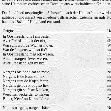
seine Heimat im ostfriesischen Dornum aus wirtschaftlichen Gründen
Das Lied hieß ursprünglich „Sehnsucht nach der Heimat“, aber wird mei
aufgebaut und nimmt verschiedene ostfriesischen Eigenheiten aufs Ko
hat, das 1841 auf Helgoland entstand.
Original
H
In Oostfreesland is t am besten,
In
Aver Freesland geit der nix,
üb
War sünt woll de Wichter mojer,
Wo
War de Jungens woll so fix?
wo
In Oostfreesland mag ick wesen,
In
Anners nargens lever wesen,
ni
Aver Freesland geit mi nix.
üb
Nargens bleit de Saat so moje,
Ni
Nargens is de Buur so riek,
ni
Nargens sünt de Kojen fetter,
ni
Nargens geit de Ploog so liek,
ni
Nargens gift so faste Knaken,
ni
Weet man leckerder to maken
we
Botter, Kees' un Karmelkbree.
Bu
Nä, t is nargens, nargens bäter
Ne