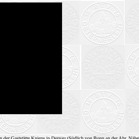
in der Gaststätte Knieps in Dernau (Südlich von Bonn an der Ahr, Näh