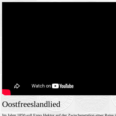
Oostfreeslandlied
Im Jahre 1850 soll Enno Hektor auf der Zwischenstation einer Reise 