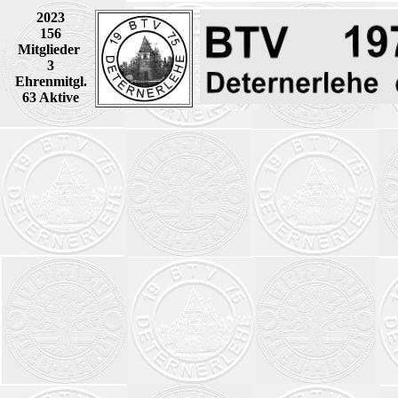
20
2
3
156
Mitglieder
3
Ehrenmitgl.
63 Aktive